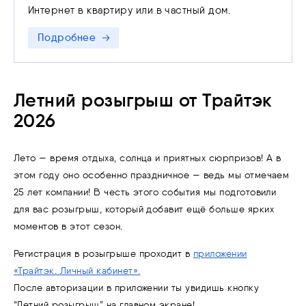
устранения нарушений на основании п. 3 ст. 44
Интернет в квартиру или в частный дом.
Федерального закона от 07.07.2003 N 126-ФЗ «О
связи»
Подробнее
Летний розыгрыш от Трайтэк
2026
Лето — время отдыха, солнца и приятных сюрпризов! А в
этом году оно особенно праздничное — ведь мы отмечаем
25 лет компании! В честь этого события мы подготовили
для вас розыгрыш, который добавит ещё больше ярких
моментов в этот сезон.
Регистрация в розыгрыше проходит в
приложении
«Трайтэк. Личный кабинет».
После авторизации в приложении ты увидишь кнопку
“Летний розыгрыш” на главном экране!