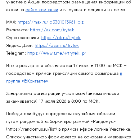
участие в Акции посредством размещения информации об
акции на
сайте компании
и в группах в социальных сетях:
МАХ:
https://max.ru/id3301013961_biz
Вконтакте:
https://vk.com/trytek
Одноклассники:
https://ok.ru/trytek
Яндекс.Дзен:
https://dzen.ru/trytek
Telegram:
https://www.t.me/@trytek_pr
Итоги розыгрыша объявляются 17 июля в 11:00 по МСК –
посредством прямой трансляции самого розыгрыша
в
группе «ВКонтакте»
.
Завершение регистрации участников (автоматически
заканчивается) 17 июля 2026 в 8:00 по МСК.
Победители будут определены случайным образом,
путем рандомной выборки программой «Рандомус»
(https://randomus.ru/list) в прямом эфире логина Участника.
Список участников формируется на основании имеющихся