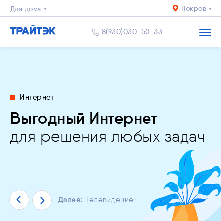
Покров
Для дома
Для квартиры
8(930)030-50-33
Бизнесу
ьное и IP
Интернет
льное приложение
видение
дный Интернет
й уровень
спокоен за близких
Выгодный Интернет
и
ЙТЭК. Личный кабинет"
пасности
и комфорта
всех
возрастов
решения любых задач
ество
для решения любых задач
ай уже сейчас!
тересов
Далее:
Телевидение